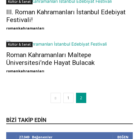
Kültür & Sanat
III. Roman Kahramanları İstanbul Edebiyat
Festivali!
romankahramanları
Kültür & Sanat
Roman Kahramanları Maltepe
Üniversitesi’nde Hayat Bulacak
romankahramanları
1
2
BIZI TAKIP EDIN
27,049
Beğenenler
BEĞEN