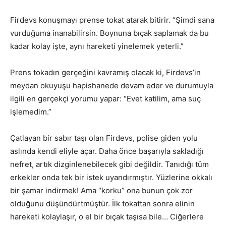
Firdevs konuşmayı prense tokat atarak bitirir. “Şimdi sana
vurduğuma inanabilirsin. Boynuna bıçak saplamak da bu
kadar kolay işte, aynı hareketi yinelemek yeterli.”
Prens tokadın gerçeğini kavramış olacak ki, Firdevs’in
meydan okuyuşu hapishanede devam eder ve durumuyla
ilgili en gerçekçi yorumu yapar: “Evet katilim, ama suç
işlemedim.”
Çatlayan bir sabır taşı olan Firdevs, polise giden yolu
aslında kendi eliyle açar. Daha önce başarıyla sakladığı
nefret, artık dizginlenebilecek gibi değildir. Tanıdığı tüm
erkekler onda tek bir istek uyandırmıştır. Yüzlerine okkalı
bir şamar indirmek! Ama “korku” ona bunun çok zor
olduğunu düşündürtmüştür. İlk tokattan sonra elinin
hareketi kolaylaşır, o el bir bıçak taşısa bile… Ciğerlere