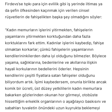
Firdevs’se tıpkı para için evlilik gibi iş yerinde iltimas ya
da şefin öfkesinden kaçınmak için verilen cinsel
rüşvetlerin de fahişelikten başka şey olmadığını söyler:
“Kadın memurların işlerini yitirmekten, fahişelerin
yaşamlarını yitirmekten korktuğundan daha fazla
korktuklarını fark ettim. Kadınlar işlerini kaybedip, fahişe
olmaktan korkarlar; çünkü fahişelerin yaşamlarının
kendilerininkilerden daha iyi olduğunu bilmezler. Böylece
yaşama, sağlıklarına, bedenlerine ve akıllarına ilişkin
hayali korkularının bedellerini öderler. Hepsinin
kendilerini çeşitli fiyatlara satan fahişeler olduğunu
biliyordum artık. İşimi kaybedersem, onunla birlikte ancak
komik bir ücreti, üst düzey yetkililerin kadın memurlara
bakarken gözlerinden okunan hor görmeyi, otobüste
hissettiğim erkeklik organlarının o aşağılayıcı baskısını ve
sabahları tuvaletin önündeki uzun kuyrukta beklemeyi