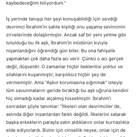
kaybedeceğimi biliyordum.”
İş yerinde tanışıp her şeyi konuşabildiği için sevdiği
devrimci İbrahim’in sahte kişiliği onu yaşama sevincinin
zirvelerinde dolaştırmıştır. Ancak saf bir yeni yetme gibi
tutulduğu bu ilk aşk, İbrahim’in müdürün kızıyla
nişanlandığını öğrendiği gün biter. Bu ona fahişelik
yapmaktan çok daha fazla acı verir. Çünkü o acı gerçek
değil, düşseldir. O zamanlar hiçbir beklentisi yoktur ve
silahlarını kuşanmıştır, karşılıksız hiçbir şey de
vermemiştir. Ama “Aşkın korumasına sığınmak” isteyip
tüm savunmalarını geride bıraktığı bu aşk uğruna kendini
hiç olmadığı kadar alçalmış hissetmiştir. İbrahim’i
sonradan şöyle tanımlar: “İlkeleri olan devrimciler de,
aslında diğer insanlardan farklı değildi. İlkelerini satarak
başka erkeklerin parayla satın aldıklarını onlar kurnazlıkla
elde ediyorlardı. Bizim için cinsellik neyse, onlar için de