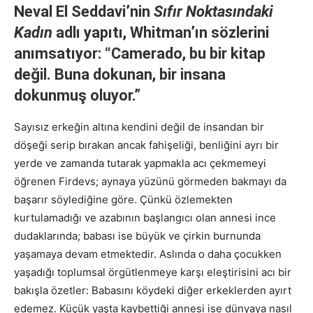
Neval El Seddavi’nin
Sıfır Noktasındaki
Kadın
adlı yapıtı, Whitman’ın sözlerini
anımsatıyor: “Camerado, bu bir kitap
değil. Buna dokunan, bir insana
dokunmuş oluyor.”
Sayısız erkeğin altına kendini değil de insandan bir
döşeği serip bırakan ancak fahişeliği, benliğini ayrı bir
yerde ve zamanda tutarak yapmakla acı çekmemeyi
öğrenen Firdevs; aynaya yüzünü görmeden bakmayı da
başarır söylediğine göre. Çünkü özlemekten
kurtulamadığı ve azabının başlangıcı olan annesi ince
dudaklarında; babası ise büyük ve çirkin burnunda
yaşamaya devam etmektedir. Aslında o daha çocukken
yaşadığı toplumsal örgütlenmeye karşı eleştirisini acı bir
bakışla özetler: Babasını köydeki diğer erkeklerden ayırt
edemez. Küçük yaşta kaybettiği annesi ise dünyaya nasıl