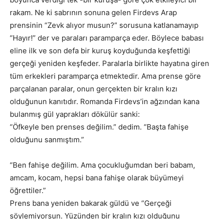
rakam. Ne ki sabrının sonuna gelen Firdevs Arap
prensinin “Zevk alıyor musun?” sorusuna katlanamayıp
“Hayır!” der ve paraları paramparça eder. Böylece babası
eline ilk ve son defa bir kuruş koyduğunda keşfettiği
gerçeği yeniden keşfeder. Paralarla birlikte hayatına giren
tüm erkekleri paramparça etmektedir. Ama prense göre
parçalanan paralar, onun gerçekten bir kralın kızı
olduğunun kanıtıdır. Romanda Firdevs’in ağzından kana
bulanmış gül yaprakları dökülür sanki:
“Öfkeyle ben prenses değilim.” dedim. “Başta fahişe
olduğunu sanmıştım.”
“Ben fahişe değilim. Ama çocukluğumdan beri babam,
amcam, kocam, hepsi bana fahişe olarak büyümeyi
öğrettiler.”
Prens bana yeniden bakarak güldü ve “Gerçeği
söylemiyorsun. Yüzünden bir kralın kızı olduğunu