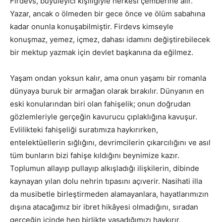
Firdevs, büyüleyici kişiliğiyle herkesi çemberine alır.
Yazar, ancak o ölmeden bir gece önce ve ölüm sabahına
kadar onunla konuşabilmiştir. Firdevs kimseyle
konuşmaz, yemez, içmez, dahası idamını değiştirebilecek
bir mektup yazmak için devlet başkanına da eğilmez.
Yaşam ondan yoksun kalır, ama onun yaşamı bir romanla
dünyaya buruk bir armağan olarak bırakılır. Dünyanın en
eski konularından biri olan fahişelik; onun doğrudan
gözlemleriyle gerçeğin kavurucu çıplaklığına kavuşur.
Evlilikteki fahişeliği suratımıza haykırırken,
entelektüellerin sığlığını, devrimcilerin çıkarcılığını ve asıl
tüm bunların bizi fahişe kıldığını beynimize kazır.
Toplumun allayıp pullayıp alkışladığı ilişkilerin, dibinde
kaynayan yılan dolu nehrin tıpasını açıverir. Nasihati illa
da musibetle birleştirmeden alamayanlara, hayatlarımızın
dışına atacağımız bir ibret hikâyesi olmadığını, sıradan
gerçeğin içinde hep birlikte yaşadığımızı haykırır.