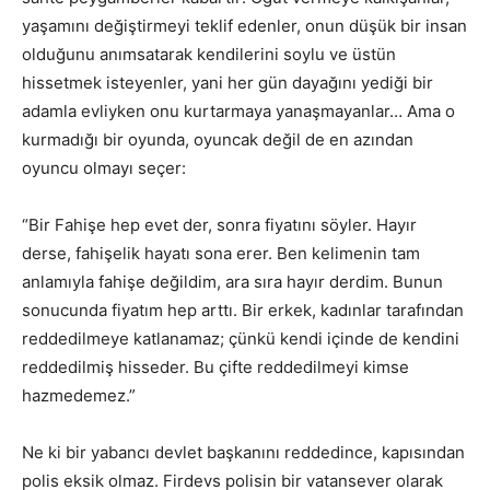
yaşamını değiştirmeyi teklif edenler, onun düşük bir insan
olduğunu anımsatarak kendilerini soylu ve üstün
hissetmek isteyenler, yani her gün dayağını yediği bir
adamla evliyken onu kurtarmaya yanaşmayanlar… Ama o
kurmadığı bir oyunda, oyuncak değil de en azından
oyuncu olmayı seçer:
“Bir Fahişe hep evet der, sonra fiyatını söyler. Hayır
derse, fahişelik hayatı sona erer. Ben kelimenin tam
anlamıyla fahişe değildim, ara sıra hayır derdim. Bunun
sonucunda fiyatım hep arttı. Bir erkek, kadınlar tarafından
reddedilmeye katlanamaz; çünkü kendi içinde de kendini
reddedilmiş hisseder. Bu çifte reddedilmeyi kimse
hazmedemez.”
Ne ki bir yabancı devlet başkanını reddedince, kapısından
polis eksik olmaz. Firdevs polisin bir vatansever olarak