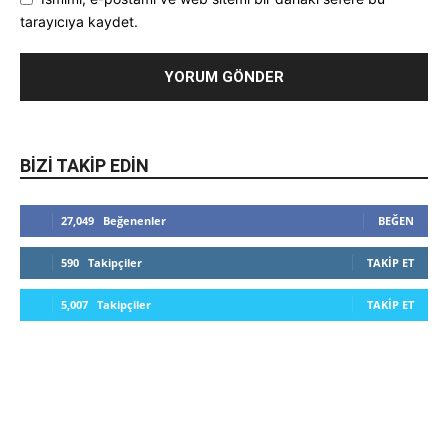
tarayıcıya kaydet.
BIZI TAKIP EDIN
27,049
Beğenenler
BEĞEN
590
Takipçiler
TAKIP ET
5,007
Takipçiler
TAKIP ET