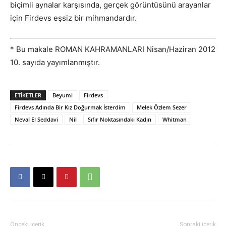
biçimli aynalar karşısında, gerçek görüntüsünü arayanlar
için Firdevs eşsiz bir mihmandardır.
* Bu makale ROMAN KAHRAMANLARI Nisan/Haziran 2012
10. sayıda yayımlanmıştır.
ETIKETLER
Beyumi
Firdevs
Firdevs Adında Bir Kız Doğurmak İsterdim
Melek Özlem Sezer
Neval El Seddavi
Nil
Sıfır Noktasındaki Kadın
Whitman
Önceki içerik
Sonraki içerik