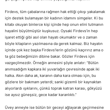
Firdevs, tüm çabalarına rağmen hak ettiği çıkışı yakalamak
için destek bulamayan bir kadının idamını simgeler. Ki bu
kitabı okuyan binlerce kişi içinde hep onun elini tutmanın
hayalini büyütmüştür kuşkusuz. Oysaki Firdevs’in hep
işaret ettiği gibi asıl olan hayatı okumaktır ve o zaman
böyle kitapların yazılmasına da gerek kalmaz. Biz hayatın
içinde çok kez başka Firdevs’lerin gözünü kaçırırız ama o
ta göz bebeğimizin dibine bakar. Gözler Firdevs için
vazgeçilmezdir. Örneğin annesini şöyle anlatır: “Bütün
anımsadığım kapkara iki yuvarlağın çevresinde apak iki
halka. Akın daha ak, karanın daha kara olması için, bu
gözlere bir bakmam yeterdi; sanki gizemli bir kaynaktan
alıyorlardı ışıklarını, çünkü toprak katran karası, gökyüzü
ise aysız güneşsiz, gece kadar karanlıktı.”
Üvey anneyle ise bütün bir geceyi ağlayarak geçirmesine