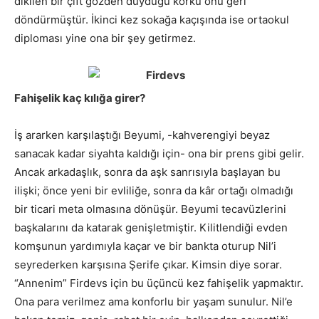
dikilen bir çift gözden duyduğu korku onu geri
döndürmüştür. İkinci kez sokağa kaçışında ise ortaokul
diploması yine ona bir şey getirmez.
Fahişelik kaç kılığa girer?
İş ararken karşılaştığı Beyumi, -kahverengiyi beyaz
sanacak kadar siyahta kaldığı için- ona bir prens gibi gelir.
Ancak arkadaşlık, sonra da aşk sanrısıyla başlayan bu
ilişki; önce yeni bir evliliğe, sonra da kâr ortağı olmadığı
bir ticari meta olmasına dönüşür. Beyumi tecavüzlerini
başkalarını da katarak genişletmiştir. Kilitlendiği evden
komşunun yardımıyla kaçar ve bir bankta oturup Nil’i
seyrederken karşısına Şerife çıkar. Kimsin diye sorar.
“Annenim” Firdevs için bu üçüncü kez fahişelik yapmaktır.
Ona para verilmez ama konforlu bir yaşam sunulur. Nil’e