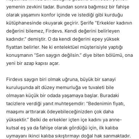
yemenin zevkini tadar. Bundan sonra bağımsız bir fahişe
olarak yaşamını konfor içinde ve istediği gibi kurduğu
kütüphanesinde okuyarak geçirir. Şerife “Erkekler kadının
değerini bilemez, Firdevs. Kendi değerini belirleyen
kadındır.” demiştir. O da kendi değerini epey yüksek
fiyattan belirler. Ne ki entelektüel müşterisiyle yaptığı
konuşmanın “Sen saygın değilsin.” diye biten bölümü, ona
yeni bir azap kapısı açar.
Firdevs saygın biri olmak uğruna, büyük bir sanayi
kuruluşunda alt düzey memurluğa ve tuvaleti bile
olmayan küçük bir odada yaşamaya başlar. Buradaki
tacizlere verdiği yanıt muhteşemdir: “Bedenimin fiyatı,
maaşımı arttırarak ödeyebileceğinizden çok daha
yüksektir.” Belki de erkekler içten içe kadını ya anne-
kutsal eş ya da fahişe olarak gördüğü için, ilk kalıba
uymayanı ikinci kalıba sıkıştırmayı doğal hak sanmaktadır.