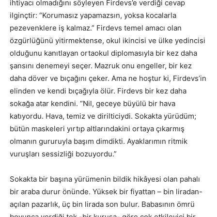
ihtiyacı olmadığını söyleyen Firdevs’e verdiği cevap
ilginçtir: “Korumasız yapamazsın, yoksa kocalarla
pezevenklere iş kalmaz.” Firdevs temel amacı olan
özgürlüğünü yitirmektense, okul ikincisi ve ülke yedincisi
olduğunu kanıtlayan ortaokul diplomasıyla bir kez daha
şansını denemeyi seçer. Mazruk onu engeller, bir kez
daha döver ve bıçağını çeker. Ama ne hoştur ki, Firdevs’in
elinden ve kendi bıçağıyla ölür. Firdevs bir kez daha
sokağa atar kendini. “Nil, geceye büyülü bir hava
katıyordu. Hava, temiz ve dirilticiydi. Sokakta yürüdüm;
bütün maskeleri yırtıp altlarındakini ortaya çıkarmış
olmanın gururuyla başım dimdikti. Ayaklarımın ritmik
vuruşları sessizliği bozuyordu.”
Sokakta bir başına yürümenin bildik hikâyesi olan pahalı
bir araba durur önünde. Yüksek bir fiyattan – bin liradan-
açılan pazarlık, üç bin lirada son bulur. Babasının ömrü
boyunca verdiği tek -bir kuruşa- göre çok etkileyici bir