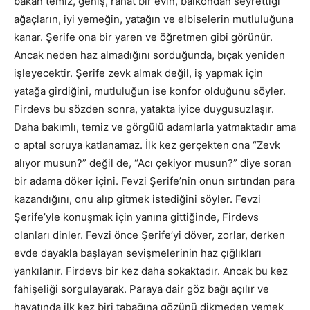
bakan temiz, geniş, rahat bir evin, balkondan seyrettiği
ağaçların, iyi yemeğin, yatağın ve elbiselerin mutluluğuna
kanar. Şerife ona bir yaren ve öğretmen gibi görünür.
Ancak neden haz almadığını sorduğunda, bıçak yeniden
işleyecektir. Şerife zevk almak değil, iş yapmak için
yatağa girdiğini, mutluluğun ise konfor olduğunu söyler.
Firdevs bu sözden sonra, yatakta iyice duygusuzlaşır.
Daha bakımlı, temiz ve görgülü adamlarla yatmaktadır ama
o aptal soruya katlanamaz. İlk kez gerçekten ona “Zevk
alıyor musun?” değil de, “Acı çekiyor musun?” diye soran
bir adama döker içini. Fevzi Şerife’nin onun sırtından para
kazandığını, onu alıp gitmek istediğini söyler. Fevzi
Şerife’yle konuşmak için yanına gittiğinde, Firdevs
olanları dinler. Fevzi önce Şerife’yi döver, zorlar, derken
evde dayakla başlayan sevişmelerinin haz çığlıkları
yankılanır. Firdevs bir kez daha sokaktadır. Ancak bu kez
fahişeliği sorgulayarak. Paraya dair göz bağı açılır ve
hayatında ilk kez biri tabağına gözünü dikmeden yemek