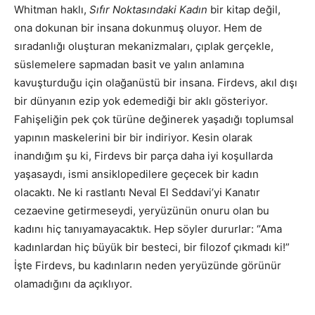
Whitman haklı,
Sıfır Noktasındaki Kadın
bir kitap değil,
ona dokunan bir insana dokunmuş oluyor. Hem de
sıradanlığı oluşturan mekanizmaları, çıplak gerçekle,
süslemelere sapmadan basit ve yalın anlamına
kavuşturduğu için olağanüstü bir insana. Firdevs, akıl dışı
bir dünyanın ezip yok edemediği bir aklı gösteriyor.
Fahişeliğin pek çok türüne değinerek yaşadığı toplumsal
yapının maskelerini bir bir indiriyor. Kesin olarak
inandığım şu ki, Firdevs bir parça daha iyi koşullarda
yaşasaydı, ismi ansiklopedilere geçecek bir kadın
olacaktı. Ne ki rastlantı Neval El Seddavi’yi Kanatır
cezaevine getirmeseydi, yeryüzünün onuru olan bu
kadını hiç tanıyamayacaktık. Hep söyler dururlar: “Ama
kadınlardan hiç büyük bir besteci, bir filozof çıkmadı ki!”
İşte Firdevs, bu kadınların neden yeryüzünde görünür
olamadığını da açıklıyor.