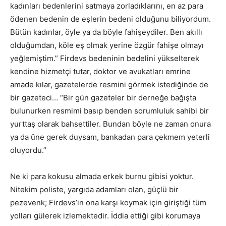
kadınları bedenlerini satmaya zorladıklarını, en az para
ödenen bedenin de eşlerin bedeni olduğunu biliyordum.
Bütün kadınlar, öyle ya da böyle fahişeydiler. Ben akıllı
olduğumdan, köle eş olmak yerine özgür fahişe olmayı
yeğlemiştim.” Firdevs bedeninin bedelini yükselterek
kendine hizmetçi tutar, doktor ve avukatları emrine
amade kılar, gazetelerde resmini görmek istediğinde de
bir gazeteci… “Bir gün gazeteler bir derneğe bağışta
bulunurken resmimi basıp benden sorumluluk sahibi bir
yurttaş olarak bahsettiler. Bundan böyle ne zaman onura
ya da üne gerek duysam, bankadan para çekmem yeterli
oluyordu.”
Ne ki para kokusu almada erkek burnu gibisi yoktur.
Nitekim poliste, yargıda adamları olan, güçlü bir
pezevenk; Firdevs’in ona karşı koymak için giriştiği tüm
yolları gülerek izlemektedir. İddia ettiği gibi korumaya