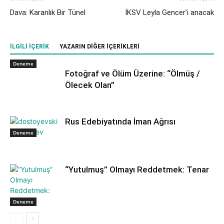
Dava: Karanlık Bir Tünel
İKSV Leyla Gencer’i anacak
İLGILI IÇERIK
YAZARIN DIĞER IÇERIKLERI
Deneme
Fotoğraf ve Ölüm Üzerine: “Ölmüş /
Ölecek Olan”
Rus Edebiyatında İman Ağrısı
Deneme
“Yutulmuş” Olmayı Reddetmek: Tenar
Deneme