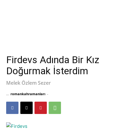
Firdevs Adında Bir Kız
Doğurmak İsterdim
Melek Özlem Sezer
...
romankahramanları
-