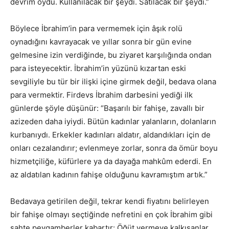
devrim oydu. Kullanılacak bir şeydi. Satılacak bir şeydi.”
Böylece İbrahim’in para vermemek için âşık rolü
oynadığını kavrayacak ve yıllar sonra bir gün evine
gelmesine izin verdiğinde, bu ziyaret karşılığında ondan
para isteyecektir. İbrahim’in yüzünü kızartan eski
sevgiliyle bu tür bir ilişki içine girmek değil, bedava olana
para vermektir. Firdevs İbrahim darbesini yediği ilk
günlerde şöyle düşünür: “Başarılı bir fahişe, zavallı bir
azizeden daha iyiydi. Bütün kadınlar yalanların, dolanların
kurbanıydı. Erkekler kadınları aldatır, aldandıkları için de
onları cezalandırır; evlenmeye zorlar, sonra da ömür boyu
hizmetçiliğe, küfürlere ya da dayağa mahkûm ederdi. En
az aldatılan kadının fahişe olduğunu kavramıştım artık.”
Bedavaya getirilen değil, tekrar kendi fiyatını belirleyen
bir fahişe olmayı seçtiğinde nefretini en çok İbrahim gibi
sahte peygamberler kabartır: Öğüt vermeye kalkışanlar,